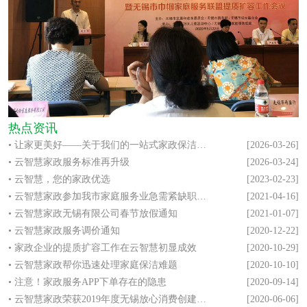
热点资讯
• 让家更美好——关于我们的一站式家政保洁服务
[2026-03-26]
• 云智慧家政服务标准再升级
[2026-03-24]
• 云智慧，您的家政优选
[2023-02-23]
• 云智慧家政参加我市家庭服务业急需紧缺职业技能培训调研座谈会
[2021-04-16]
• 云智慧家政无锡有限公司春节放假通知
[2021-01-07]
• 云智慧家政服务调价通知
[2020-12-22]
• 家政企业的提质扩容工作在云智慧初显成效
[2020-10-29]
• 云智慧家政帮你迅速处理家庭保洁难题
[2020-10-10]
• 注意！家政服务APP下单存在的隐患
[2020-09-14]
• 云智慧家政荣获2019年度无锡放心消费创建先进企业
[2020-06-06]