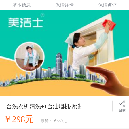
基本信息
保洁详情
保洁点评
1台洗衣机清洗+1台油烟机拆洗
￥298元
原价：￥330元