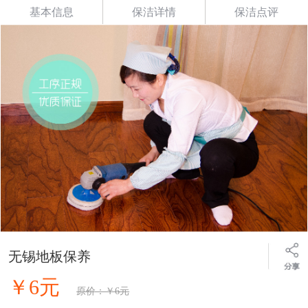
基本信息
保洁详情
保洁点评
无锡地板保养
￥6元
原价：￥6元